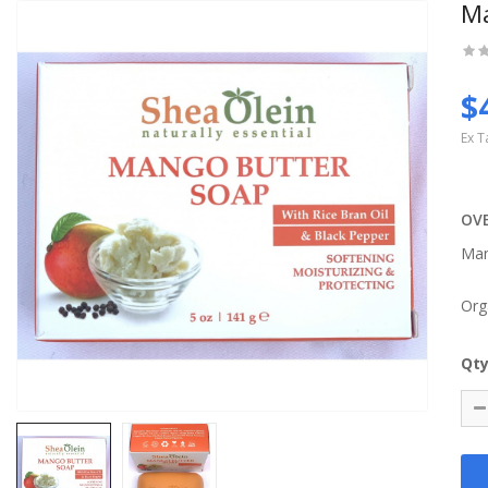
M
$
Ex T
OV
Ma
Org
Qt